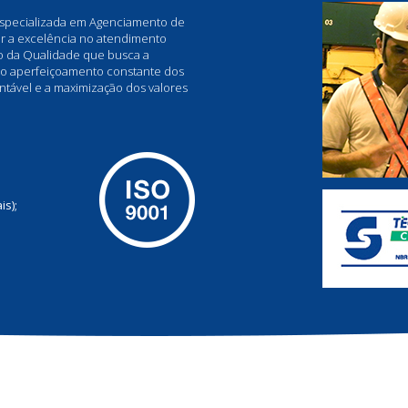
 especializada em Agenciamento de
er a excelência no atendimento
ão da Qualidade que busca a
 do aperfeiçoamento constante dos
ntável e a maximização dos valores
is);