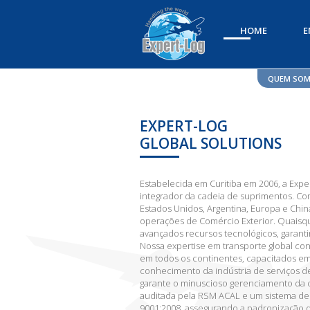
HOME
E
QUEM SO
EXPERT-LOG
GLOBAL SOLUTIONS
Estabelecida em Curitiba em 2006, a Expe
integrador da cadeia de suprimentos. Com
Estados Unidos, Argentina, Europa e Chi
operações de Comércio Exterior. Quaisqu
avançados recursos tecnológicos, garanti
Nossa expertise em transporte global co
em todos os continentes, capacitados em
conhecimento da indústria de serviços de
garante o minuscioso gerenciamento da c
auditada pela RSM ACAL e um sistema de
9001:2008, assegurando a padronização d