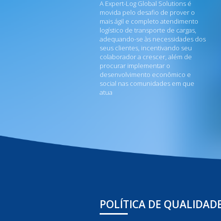
A Expert-Log Global Solutions é
movida pelo desafio de prover o
mais ágil e completo atendimento
logístico de transporte de cargas,
adequando-se às necessidades dos
seus clientes, incentivando seu
colaborador a crescer, além de
procurar implementar o
desenvolvimento econômico e
social nas comunidades em que
atua
POLÍTICA DE QUALIDAD