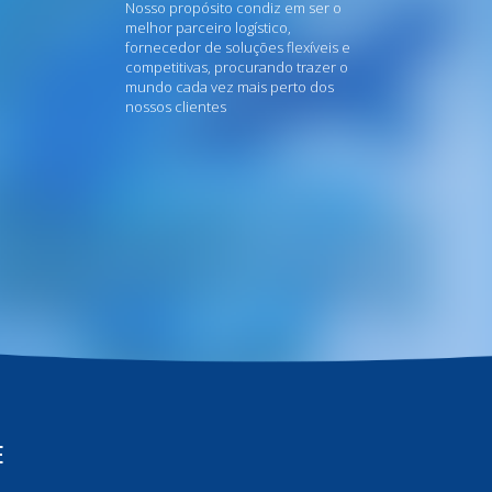
Nosso propósito condiz em ser o
melhor parceiro logístico,
fornecedor de soluções flexíveis e
competitivas, procurando trazer o
mundo cada vez mais perto dos
nossos clientes
E