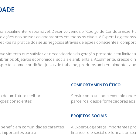
IDADE
a socialmente responsável. Desenvolvemos o "Código de Conduta Expert-Lo
 e ações dos nossos colaboradores em todos os níveis. A Expert-Log endoss
í-los na prática dos seus negócios através de ações conscientes, comporta
volvimento que satisfaz as necessidades da geração presente sem limitar as
librar os objetivos econômicos, sociais e ambientais. Atualmente, cresce
o aspectos como condições justas de trabalho, produtos ambientalmente sau
COMPORTAMENTO ÉTICO
ão de um futuro melhor.
Servir como um bom exemplo onde 
ções conscientes.
parceiros, desde fornecedores aos 
PROJETOS SOCIAIS
e beneficiam comunidades carentes,
A Expert-Log abraça importantes pro
 importantes para o
financeiro e social de forma trans