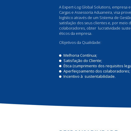
A Expert-Log Global Solutions, empresa
Cargas e Assessoria Aduaneira, visa prov
logístico através de um Sistema de Gest
satisfação dos seus clientes e, por meio
colaboradores, obter lucratividade suste
éticos da empresa.
Objetivos da Qualidade:
Melhoria Contínua;
Satisfação do Cliente;
Ética (cumprimento dos requisitos lega
Aperfeiçoamento dos colaboradores;
Incentivo à sustentabilidade.