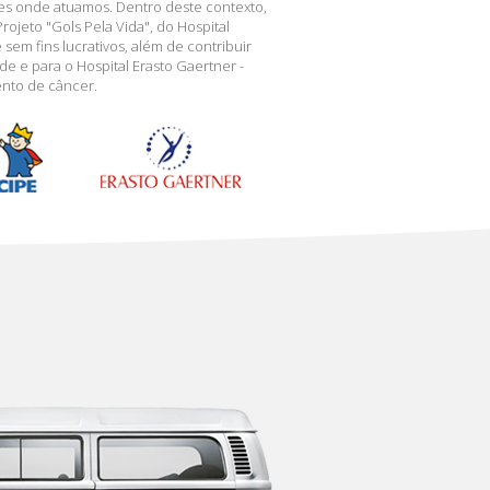
s onde atuamos. Dentro deste contexto,
rojeto "Gols Pela Vida", do Hospital
 sem fins lucrativos, além de contribuir
e e para o Hospital Erasto Gaertner -
ento de câncer.