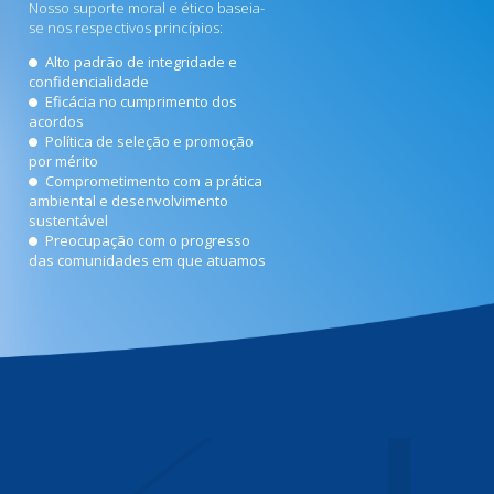
Nosso suporte moral e ético baseia-
se nos respectivos princípios:
Alto padrão de integridade e
confidencialidade
Eficácia no cumprimento dos
acordos
Política de seleção e promoção
por mérito
Comprometimento com a prática
ambiental e desenvolvimento
sustentável
Preocupação com o progresso
das comunidades em que atuamos