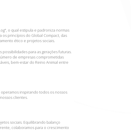
g", o qual estipula e padroniza normas
a os princípios do Global Compact, das
mento ético e projetos sociais.
 possibilidades para as gerações futuras.
 o número de empresas comprometidas
dáveis, bem-estar do Reino Animal entre
operamos inspirando todos os nossos
nossos clientes.
jetos sociais. Equilibrando balanço
parente, colaboramos para o crescimento