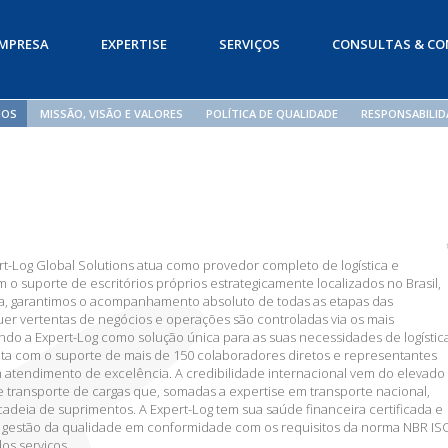
MPRESA
EXPERTISE
SERVIÇOS
CONSULTAS & C
MOS
MISSÃO, VISÃO E VALORES
POLÍTICA DE QUALIDADE
RESPONSABILID
rt-Log Global Solutions atua como provedor completo de logística e
 o suporte de escritórios próprios estrategicamente localizados no Brasil,
na, garantimos o acompanhamento absoluto de todas as etapas das
er vertentas de negócios e operações são controladas via os mais
ndo a Expert-Log como solução única para as suas necessidades de logística
nta com o suporte de mais de 150 colaboradores diretos e representantes
 atendimento de excelência. A credibilidade internacional vem do elevado
 transporte de cargas que, somadas a expertise em transporte nacional,
adeia de suprimentos. A Expert-Log tem sua saúde financeira certificada e
 gestão da qualidade em conformidade com os requisitos da norma NBR IS
os serviços.