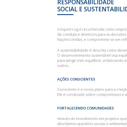
RESPONSABILIDADE
SOCIAL E SUSTENTABIL
A Expert-Log é reconhecida como empres
de conduta e diretrizes para as decisões
Nações Unidas, e compromete-se em reflet
A sustentabilidade é descrita como desen
O desenvolvimento sustentável visa equi
para atingir este equilíbrio, enfatizand
outros.
AÇÕES CONSCIENTES
Consciente é o nosso plano para a criaç
Ele é construído sobre compromissos e a
FORTALECENDO COMUNIDADES
Através do investimento em projetos qu
abordamos questões sociais e ambientais